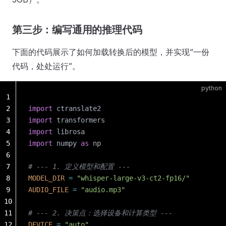
第三步：编写通用的推理代码
下面的代码展示了如何加载转换后的模型，并实现“一份
代码，处处运行”。
python
1
2
import
 ctranslate2
3
import
 transformers
4
import
 librosa
5
import
 numpy 
as
 np
6
7
# --- 1. 定义模型和配置 ---
8
MODEL_DIR
 =
 "whisper-large-v3-ct2-fp16/"
9
AUDIO_FILE
 =
 "audio.mp3"
10
11
# --- 2. 决策点：选择设备和计算类型 ---
12
DEVICE
 =
 "auto"