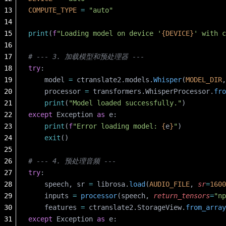
13
COMPUTE_TYPE
 =
 "auto"
14
15
print
(
f
"Loading model on device '
{DEVICE}
' with c
16
17
# --- 3. 加载模型和预处理器 ---
18
try
:
19
    model 
=
 ctranslate2.models.
Whisper
(
MODEL_DIR
,
20
    processor 
=
 transformers.WhisperProcessor.
fro
21
    print
(
"Model loaded successfully."
)
22
except
 Exception 
as
 e:
23
    print
(
f
"Error loading model: 
{
e
}
"
)
24
    exit
()
25
26
# --- 4. 预处理音频 ---
27
try
:
28
    speech, sr 
=
 librosa.
load
(
AUDIO_FILE
, 
sr
=
1600
29
    inputs 
=
 processor
(speech, 
return_tensors
=
"np
30
    features 
=
 ctranslate2.StorageView.
from_array
31
except
 Exception 
as
 e: