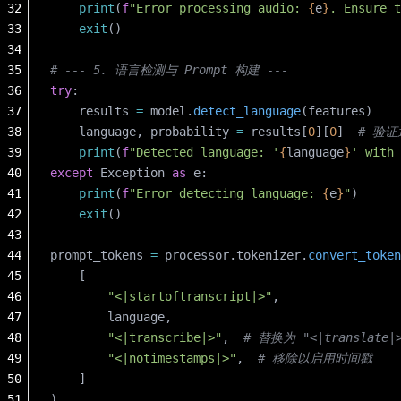
32
    print
(
f
"Error processing audio: 
{
e
}
. Ensure t
33
    exit
()
34
35
# --- 5. 语言检测与 Prompt 构建 ---
36
try
:
37
    results 
=
 model.
detect_language
(features)
38
    language, probability 
=
 results[
0
][
0
]  
# 验
39
    print
(
f
"Detected language: '
{
language
}
' with 
40
except
 Exception 
as
 e:
41
    print
(
f
"Error detecting language: 
{
e
}
"
)
42
    exit
()
43
44
prompt_tokens 
=
 processor.tokenizer.
convert_token
45
    [
46
        "<|startoftranscript|>"
,
47
        language,
48
        "<|transcribe|>"
,  
# 替换为 "<|translat
49
        "<|notimestamps|>"
,  
# 移除以启用时间戳
50
    ]
51
)