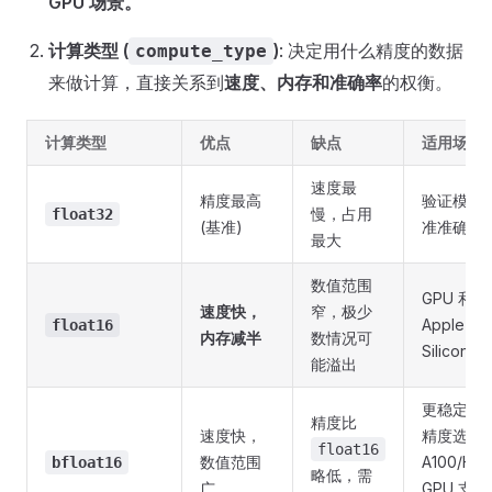
GPU 场景。
计算类型 (
)
: 决定用什么精度的数据
compute_type
来做计算，直接关系到
速度、内存和准确率
的权衡。
计算类型
优点
缺点
适用场景
速度最
精度最高
验证模型
慢，占用
float32
(基准)
准准确率
最大
数值范围
GPU 和
速度快，
窄，极少
Apple
float16
内存减半
数情况可
Silicon 。
能溢出
更稳定的
精度比
速度快，
精度选择
float16
数值范围
A100/H10
bfloat16
略低，需
广
GPU 支