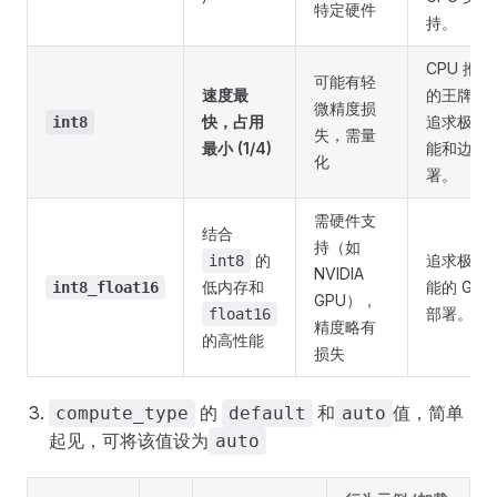
特定硬件
持。
CPU 推理
可能有轻
速度最
的王牌 ，
微精度损
快，占用
追求极致
int8
失，需量
最小 (1/4)
能和边缘
化
署。
需硬件支
结合
持（如
的
追求极致
int8
NVIDIA
低内存和
能的 GPU
int8_float16
GPU），
部署。
float16
精度略有
的高性能
损失
的
和
值，简单
compute_type
default
auto
起见，可将该值设为
auto