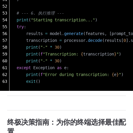
52
53
# --- 6. 执行推理 ---
54
print
(
"Starting transcription..."
)
55
try
:
56
    results 
=
 model.
generate
(features, [prompt_to
57
    transcription 
=
 processor.
decode
(results[
0
].s
58
    print
(
"-"
 *
 30
)
59
    print
(
f
"Transcription: 
{
transcription
}
"
)
60
    print
(
"-"
 *
 30
)
61
except
 Exception 
as
 e:
62
    print
(
f
"Error during transcription: 
{
e
}
"
)
63
    exit
()
终极决策指南：为你的终端选择最佳配
置