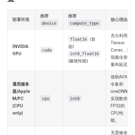
推荐
推荐
部署环境
核心理由
device
compute_type
充分利用
(首
float16
Tensor
(NVIDIA
选)
Cores，实
cuda
GPU
int8_float16
现最佳吞吐
(极致性能)
量和延迟。
借助AVX指
通用服务
令集和
器/Apple
oneDNN，
M/PC
实现数倍于
cpu
int8
(CPU
FP32的
only)
CPU性
能。
无需修改代