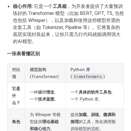
核心作用
: 它是一个
工具箱
，为开发者提供了大量预训
练好的 Transformer 模型（比如 BERT, GPT, T5, 当然
也包括 Whisper），以及加载和使用这些模型所需的
全套工具（如 Tokenizer, Pipeline 等）。它将复杂的
底层实现封装起来，让你只需几行代码就能调用强大
的AI模型。
一张表看懂区别
对比
模型架构
Python 库
项
(Transformer)
(
)
transformers
它是
一种
设计理念
、
一个
具体的软件工具包
、
什
一个
技术蓝图
。
一个 Python 库。
么？
为 Whisper 等模
提供
加载、训练、微调和
角色
型提供
理论基础
推理
的工具，简化调用预
和核心动力
。
训练模型的流程。