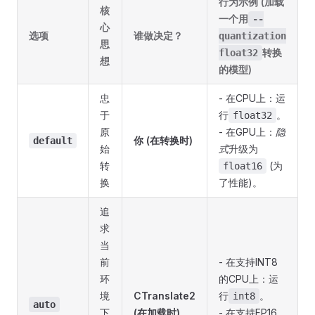
行为示例 (加载
核
一个用
--
心
选项
谁做决定？
quantization
思
转换
float32
想
的模型)
忠
- 在CPU上：运
于
行
。
float32
原
- 在GPU上：
隐
你 (在转换时)
default
始
式
升级为
转
(为
float16
换
了性能)。
追
求
当
前
- 在支持INT8
环
的CPU上：运
境
CTranslate2
行
。
int8
auto
下
(在加载时)
- 在支持FP16