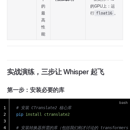
的
的GPU上：运
最
行
。
float16
高
性
能
实战演练，三步让 Whisper 起飞
第一步：安装必要的库
bash
1
# 安装 CTranslate2 核心库
2
pip
 install
 ctranslate2
3
4
# 安装转换器所需的库（包括我们刚才讨论的 transformers