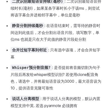
: 二次识别最短语音持
二次识别最短语音持续(毫秒)
续时长(毫秒)，如果某条字幕时长小于该ms，则尝试
将该字幕合并进相邻字幕中，单位是毫秒
: 在语音结束时，需等待的静音时
静音分割持续毫秒
间达到此值后，才会分割出语音片段。填写数字，单
位ms 也就是只在大于此值的静音片段处分割
: 只有选中该项，才会合并短字
合并过短字幕到邻近
幕
: 是否提前将音频切割为句子
Whisper预分割音频?
片段后再发给whisper模型识别? 若使用clone配音角
色，请选中，并将最短语音设为3000，最大语音设为
10，提供语音克隆可靠性
: 用于说话人分离的模型，默认内置
说话人分离模型
模型支持中英. 若选 pyannote 必须拥有