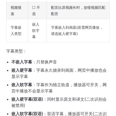
视频慢
☐ 不
配音比原视频长时，放慢视频匹配
速
选
配音
嵌入
字幕嵌
字幕嵌入到画面(若需网页播放，
软字
入类型
请选嵌入硬字幕)
幕
字幕类型：
不嵌入字幕
：只替换声音
嵌入硬字幕
：字幕永久烧录到画面，网页中播放也会
显示字幕
嵌入软字幕
：字幕作为独立轨道，播放器可开关，网
页中播放不会显示字幕
嵌入硬字幕(双语)
：同时显示原文和译文(二次识别会
被禁用)
嵌入软字幕(双语)
：双语字幕，播放器可开关(二次识