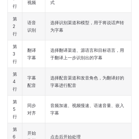
视频
式
行
第
语音
选择识别渠道和模型，用于将说话声转
2
识别
为字幕
行
第
翻译
选择翻译渠道、源语言和目标语言，用
3
字幕
于翻译上一步识别出的字幕
行
第
字幕
选择配音渠道和发音角色，为翻译好的
4
配音
字幕进行配音
行
第
同步
音频加速、视频慢速、语速音量、嵌入
5
对齐
字幕
行
第
开始
6
点击后开始处理