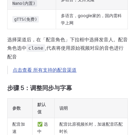
Nano(内置)
多语言，google家的，国内需科
gTTS(免费)
学上网
选择渠道后，在「配音角色」下拉框中选择发音人。配音
角色选中
,代表将使用原始视频对应的音色进行
clone
配音
点击查看 所有支持的配音渠道
步骤 5：调整同步与字幕
默认
参数
说明
值
配音加
✅ 选
配音比原视频长时，加速配音匹配
速
中
时长