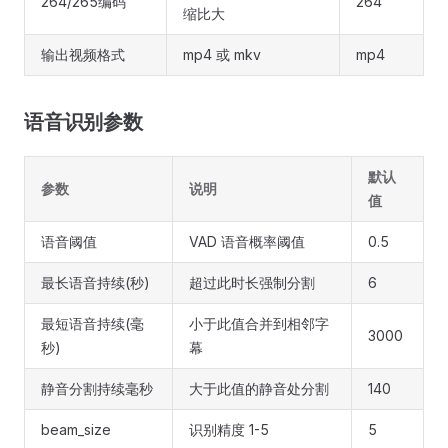
264/265编码
264
缩比大
输出视频格式
mp4 或 mkv
mp4
语音识别参数
默认
参数
说明
值
语音阈值
VAD 语音概率阈值
0.5
最长语音持续(秒)
超过此时长强制分割
6
最短语音持续(毫
小于此值合并到相邻字
3000
秒)
幕
静音分割持续毫秒
大于此值的静音处分割
140
beam_size
识别精度 1-5
5