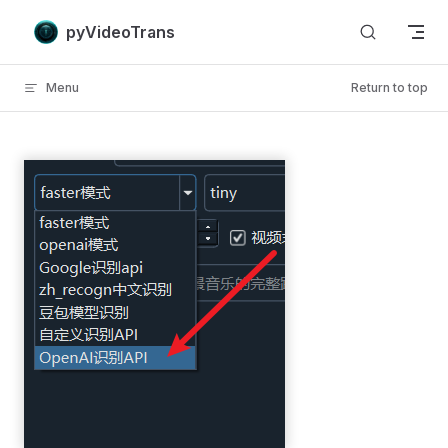
Skip to content
pyVideoTrans
Menu
Return to top