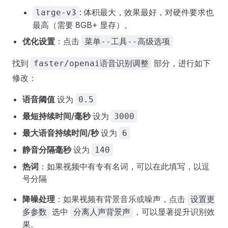
: 体积最大，效果最好，对硬件要求也
large-v3
最高（需要 8GB+ 显存）。
优化设置
：点击
菜单--工具--高级选项
找到
部分，进行如下
faster/openai语音识别调整
修改：
语音阈值
设为
0.5
最短持续时间/毫秒
设为
3000
最大语音持续时间/秒
设为
6
静音分隔毫秒
设为
140
热词
：如果视频中有专有名词，可以在此填写，以逗
号分隔
降噪处理
：如果视频有背景音乐或噪声，点击
设置更
选中
，可以显著提升识别效
多参数
分离人声背景声
果。