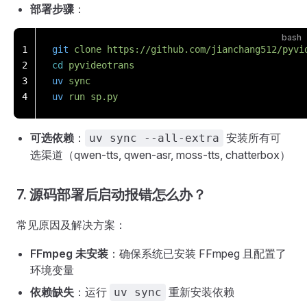
部署步骤
：
bash
1
git
 clone
 https://github.com/jianchang512/pyvi
2
cd
 pyvideotrans
3
uv
 sync
4
uv
 run
 sp.py
可选依赖
：
安装所有可
uv sync --all-extra
选渠道（qwen-tts, qwen-asr, moss-tts, chatterbox）
7. 源码部署后启动报错怎么办？
常见原因及解决方案：
FFmpeg 未安装
：确保系统已安装 FFmpeg 且配置了
环境变量
依赖缺失
：运行
重新安装依赖
uv sync