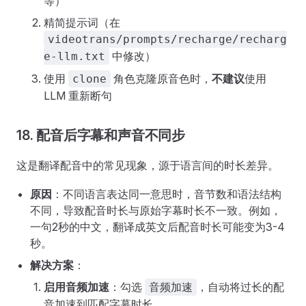
等）
精简提示词（在
videotrans/prompts/recharge/recharg
中修改）
e-llm.txt
使用
角色克隆原音色时，
不建议
使用
clone
LLM 重新断句
18. 配音后字幕和声音不同步
这是翻译配音中的常见现象，源于语言间的时长差异。
原因
：不同语言表达同一意思时，音节数和语法结构
不同，导致配音时长与原始字幕时长不一致。例如，
一句2秒的中文，翻译成英文后配音时长可能变为3-4
秒。
解决方案
：
启用音频加速
：勾选
，自动将过长的配
音频加速
音加速到匹配字幕时长