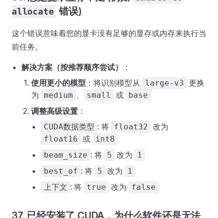
错误)
allocate
这个错误意味着您的显卡没有足够的显存或内存来执行当
前任务。
解决方案（按推荐顺序尝试）
：
使用更小的模型
：将识别模型从
更换
large-v3
为
、
或
medium
small
base
调整高级设置
：
: 将
改为
CUDA数据类型
float32
或
float16
int8
: 将
改为
beam_size
5
1
: 将
改为
best_of
5
1
: 将
改为
上下文
true
false
37. 已经安装了 CUDA，为什么软件还是无法