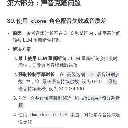
第六部分：声音克隆问题
30. 使用
角色配音失败或音质差
clone
原因
：参考音频时长不在 3-10 秒范围内，或字幕时间
轴被 LLM 重新断句打乱
解决方案
：
禁止使用 LLM 重新断句
：LLM 重新断句会打乱时
间轴，导致参考音频截取错位
强制控制字幕时长
：在
高级选项 -> 语音识别参
中，将
设为 6-10，
数
最长语音持续秒数
最短
设为 3000-4000
语音持续毫秒
勾选
和
合并过短字幕到邻近
Whisper预分割音
频
使用
渠道，对短参考音频兼容
OmniVoice-TTS
性更好