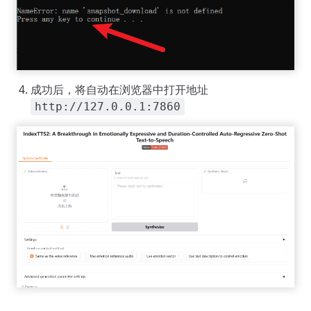
成功后，将自动在浏览器中打开地址
http://127.0.0.1:7860