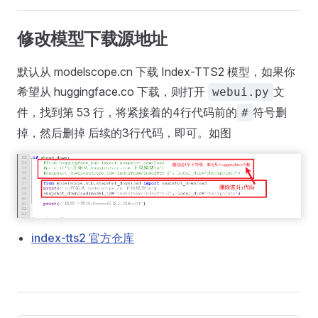
修改模型下载源地址
默认从 modelscope.cn 下载 Index-TTS2 模型，如果你
希望从 huggingface.co 下载，则打开
文
webui.py
件，找到第 53 行，将紧接着的4行代码前的
符号删
#
掉，然后删掉 后续的3行代码，即可。如图
index-tts2 官方仓库
Pager