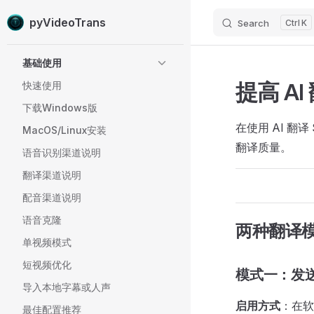
pyVideoTrans
Search
K
Skip to content
Sidebar Navigation
基础使用
提高 A
快速使用
下载Windows版
在使用 AI 
MacOS/Linux安装
翻译质量。
语音识别渠道说明
翻译渠道说明
配音渠道说明
语音克隆
两种翻译
单视频模式
短视频优化
模式一：发
导入本地字幕或人声
启用方式
：在软
最佳配置推荐