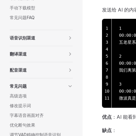
手动下载模型
发送给 AI 的
常见问题FAQ
1
1
2
00:00:0
语音识别渠道
3
五老星系
4
翻译渠道
5
2
6
00:00:0
配音渠道
7
我们离第
8
9
3
常见问题
10
00:00:0
高级选项
11
微波真是
修改提示词
字幕语音画面对齐
优点
：AI 能
优化断句效果
缺点
：
调节VAD精确控制语音识别