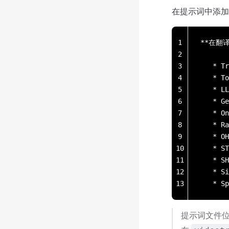
在提示词中添加
1
**在翻
2
3
   * Tr
4
   * To
5
   * L
6
   * G
7
   * On
8
   * R
9
   * OH
10
   * ST
11
   * SH
12
   * S
13
   * S
提示词文件