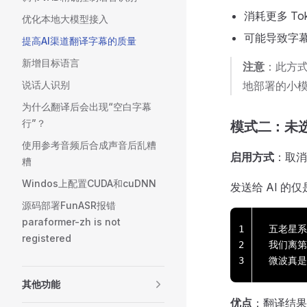
消耗更多 Tok
优化本地大模型接入
可能导致字
提高AI渠道翻译字幕的质量
新增目标语言
注意
：此方式
说话人识别
地部署的小
为什么翻译后会出现“空白字幕
行”？
模式二：未
使用参考音频后合成声音后乱糟
启用方式
：取消
糟
Windos上配置CUDA和cuDNN
发送给 AI 的
源码部署FunASR报错
paraformer-zh is not
1
五老星系
registered
2
我们离第
3
微波真是
其他功能
优点
：翻译结果