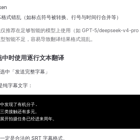
en
幕格式错乱（如标点符号被转换、行号与时间行合并等）
仅推荐在足够智能的模型上使用（如 GPT-5/deepseek-v4-p
模型智能不足，容易导致翻译结果格式混乱。
选中时使用逐行文本翻译
选中「发送完整字幕」
仅是纯字幕文字：
中发现了有机分子.
三类接触还有多元。
展开拍摄任务已经进来周年。
一定是合法的 SRT 字幕格式。