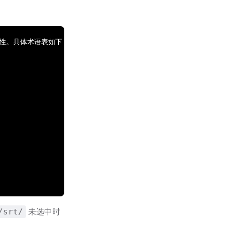
致性。具体术语表如下：
未选中时
/srt/