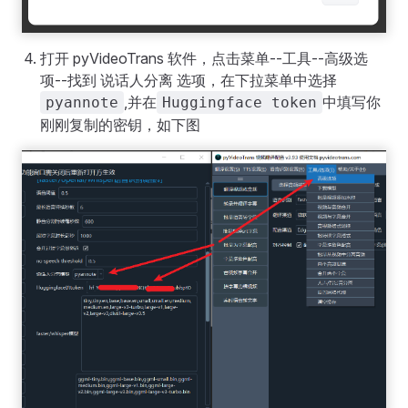
打开 pyVideoTrans 软件，点击菜单--工具--高级选
项--找到 说话人分离 选项，在下拉菜单中选择
,并在
中填写你
pyannote
Huggingface token
刚刚复制的密钥，如下图