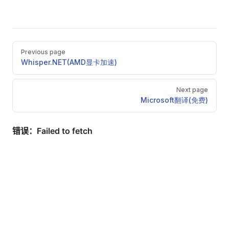
Pager
Previous page
Whisper.NET(AMD显卡加速)
Next page
Microsoft翻译(免费)