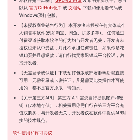
本软件是一款基于
GPL-V3 协议
发布的开源软件。您可
以从
官方GitHub仓库
或
文档站
下载和使用源代码或
Windows预打包版。
【未授权商业销售行为】 本开发者未授权任何实体或个
人销售本软件(例如淘宝、闲鱼、拼多多等)。 任何通过
付费渠道获取本软件的行为均与开发者无关，开发者未
授权也未从中受益，对此不承担任何责任，如果你是花
钱购买并且想退款，请自行找卖家退钱或平台投诉，勿
找开发者。
【无需登录或认证】下载预打包版或部署源码后就直接
可用，无需登录或卡密验证，凡是需要此类操作才可使
用的，都不是官方原版，请知悉。
【关于第三方API】 第三方 API 需您自行提供账户和密
钥（仅本地存储），相关费用你需自行在第三方平台充
值或购买，与开发者无关，开发者仅在软件中提供API对
接的技术规范。
软件使用和许可协议