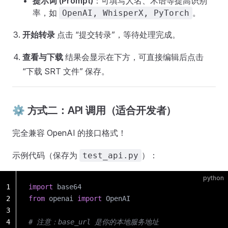
提示词 (Prompt)
：可填写人名、术语等提高识别
率，如
。
OpenAI, WhisperX, PyTorch
开始转录
点击 “提交转录”，等待处理完成。
查看与下载
结果会显示在下方，可直接编辑后点击
“下载 SRT 文件” 保存。
⚙️ 方式二：API 调用（适合开发者）
完全兼容 OpenAI 的接口格式！
示例代码（保存为
）：
test_api.py
python
1
import
 base64
2
from
 openai 
import
 OpenAI
3
4
# 注意：base_url 是你的本地服务地址