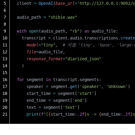
5
client 
=
 OpenAI
(
base_url
=
'http://127.0.0.1:9092/v
6
7
audio_path 
=
 "shibie.wav"
8
9
with
 open
(audio_path, 
"rb"
) 
as
 audio_file:
10
  transcript 
=
 client.audio.transcriptions.
create
11
    model
=
"tiny"
,  
# 可选 'tiny', 'base', 'large-
12
    file
=
audio_file,
13
    response_format
=
"diarized_json"
14
  )
15
16
for
 segment 
in
 transcript.segments:
17
    speaker 
=
 segment.
get
(
'speaker'
, 
'Unknown'
)
18
    start_time 
=
 segment[
'start'
]
19
    end_time 
=
 segment[
'end'
]
20
    text 
=
 segment[
'text'
]
21
    print
(
f
"[
{
start_time
:.2f
}
s -> 
{
end_time
:.2f
}
s