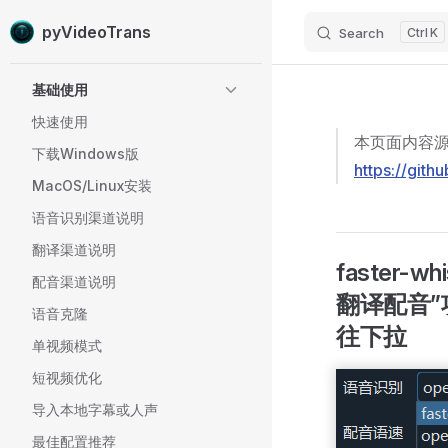
pyVideoTrans
Search
K
Skip to content
Sidebar Navigation
基础使用
快速使用
本页面内容源
下载Windows版
https://gith
MacOS/Linux安装
语音识别渠道说明
翻译渠道说明
faster-w
配音渠道说明
翻译配音”项目
语音克隆
往下拉
单视频模式
短视频优化
导入本地字幕或人声
最佳配置推荐