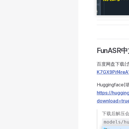
FunAS
百度网盘下载(
K7GX9Pif4reA
Huggingfac
https://huggi
download=tru
下载后解压会
models/h