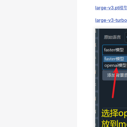
large-v3.pt模
large-v3-turb