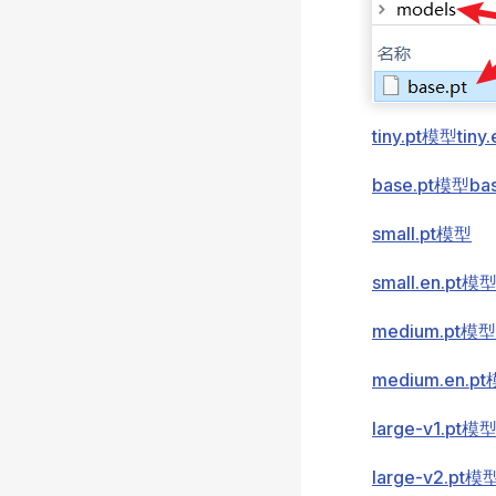
tiny.pt模型
tiny
base.pt模型
ba
small.pt模型
small.en.pt模
medium.pt模型
medium.en.p
large-v1.pt模
large-v2.pt模