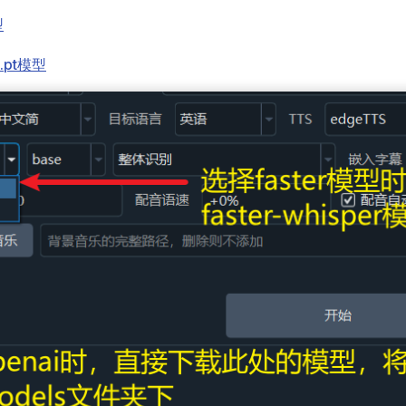
型
o.pt模型