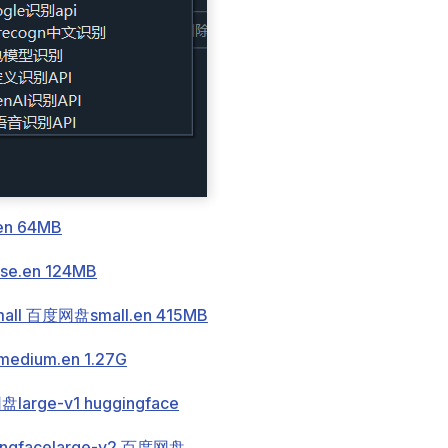
.en 64MB
se.en 124MB
mall 百度网盘
small.en 415MB
medium.en 1.27G
网盘
large-v1 huggingface
ingface
large-v2 百度网盘