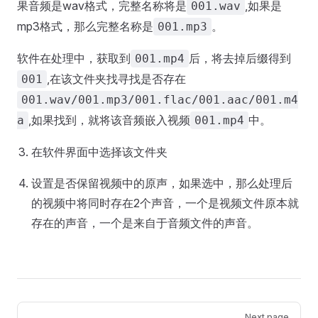
果音频是wav格式，完整名称将是
,如果是
001.wav
mp3格式，那么完整名称是
。
001.mp3
软件在处理中，获取到
后，将去掉后缀得到
001.mp4
,在该文件夹找寻找是否存在
001
001.wav/001.mp3/001.flac/001.aac/001.m4
,如果找到，就将该音频嵌入视频
中。
a
001.mp4
在软件界面中选择该文件夹
设置是否保留视频中的原声，如果选中，那么处理后
的视频中将同时存在2个声音，一个是视频文件原本就
存在的声音，一个是来自于音频文件的声音。
Pager
Next page