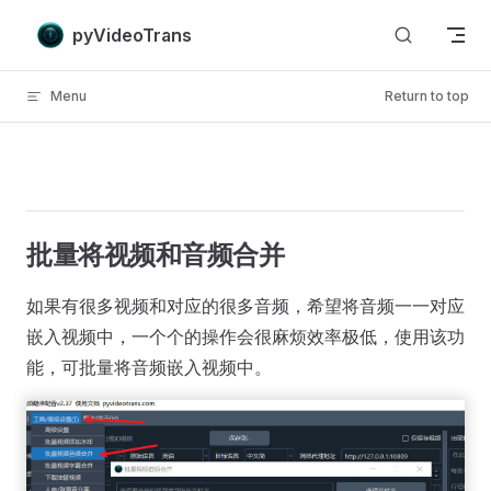
Skip to content
pyVideoTrans
Menu
Return to top
批量将视频和音频合并
如果有很多视频和对应的很多音频，希望将音频一一对应
嵌入视频中，一个个的操作会很麻烦效率极低，使用该功
能，可批量将音频嵌入视频中。