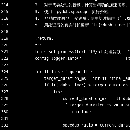
314
        2.  对于需要处理的音频，计算出精确的加速倍率。
315
        3.  使用 `pydub.speedup` 执行变速。
316
        4.  **精度微调**: 变速后，使用切片操作 (`[
317
        5.  用处理后的真实时长更新 `it['dubb_time']
318
319
        :return:
320
        """
321
        tools.set_process(text="[3/5] 处理音频..." 
322
        config.logger.info("=================
323
324
        for it in self.queue_tts:
325
            target_duration_ms = int(it['final_au
326
            if it['dubb_time'] > target_duration
327
                try:
328
                    current_duration_ms = it['dub
329
                    if target_duration_ms <= 0 or
330
                        continue
331
332
                    speedup_ratio = current_durat