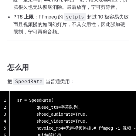
腾很久也无法彻底消除。最后放弃，宁可剪静音。
PTS 上限
：FFmpeg 的
超过 10 极容易失败
setpts
而且视频慢的如同幻灯片，不具实用性，因此强加硬
限制，宁可再剪音频。
怎么用
把
当普通类用：
SpeedRate
1
sr = SpeedRate(
2
        queue_tts=字幕队列,
3
        shoud_audiorate=True,
4
        shoud_videorate=True,
5
        novoice_mp4=无声视频路径,# ffmpeg -i 视频 
6
        uuid=随机串,