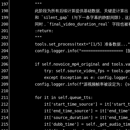
197
        """
198
        此阶段为所有后续计算提供基础数据。关键是计算出 `so
199
        和 `silent_gap` (与下一条字幕的静默间隙
200
        同时，`final_video_duration_real` 字段
201
        :return:
202
        """
203
        tools.set_process(text="[1/5] 准备数据..." 
204
        config.logger.info("==================
205
206
        if self.novoice_mp4_original and tools.va
207
            try: self.source_video_fps = tools.ge
208
            except Exception as e: config.l
209
        config.logger.info(f"源视频帧率被设定为: {sel
210
211
        for it in self.queue_tts:
212
            it['start_time_source'] = it['start_t
213
            it['end_time_source'] = it['end_time'
214
            it['source_duration'] = it['end_time_
215
            it['dubb_time'] = self._get_audio_tim