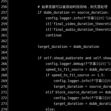
255
256
            # 如果音频可以被原始时段容纳，则无需处理
257
            if dubb_duration <= source_duration:
258
                config.logger.info(f"字幕[{it['
259
                it['final_video_duration_theoreti
260
                it['final_audio_duration_theoreti
261
                continue
262
263
            target_duration = dubb_duration
264
265
            if self.shoud_audiorate and self.shou
266
                config.logger.debug(f"字幕[{
267
                speed_to_fit_source = dubb_durati
268
                if speed_to_fit_source <= 1.5:
269
                    config.logger.info(f"字
270
                    target_duration = source_dura
271
                elif block_source_duration >= dub
272
                    config.logger.info(
273
                    target_duration = dubb_durati
274
                else: