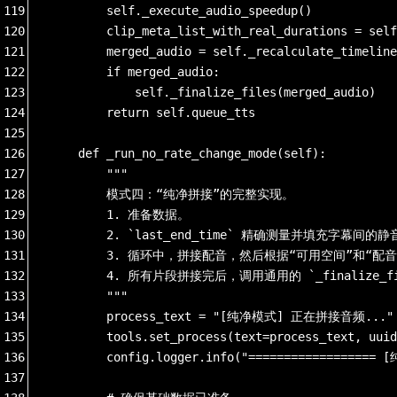
119
        self._execute_audio_speedup()
120
        clip_meta_list_with_real_durations = self
121
        merged_audio = self._recalculate_timeline
122
        if merged_audio:
123
            self._finalize_files(merged_audio)
124
        return self.queue_tts
125
126
    def _run_no_rate_change_mode(self):
127
        """
128
        模式四：“纯净拼接”的完整实现。
129
        1. 准备数据。
130
        2. `last_end_time` 精确测量并填充字幕间的静
131
        3. 循环中，拼接配音，然后根据“可用空间”和
132
        4. 所有片段拼接完后，调用通用的 `_finaliz
133
        """
134
        process_text = "[纯净模式] 正在拼接音频..." if 
135
        tools.set_process(text=process_text, uuid
136
        config.logger.info("=================
137