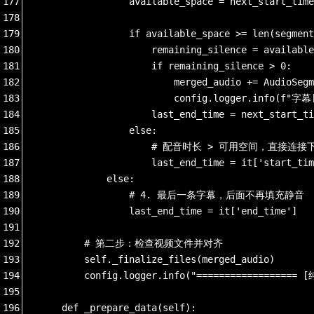
177
                available_space = next_start_time
178
179
                if available_space >= len(segment
180
                    remaining_silence = available
181
                    if remaining_silence > 0:
182
                        merged_audio += AudioSegm
183
                        config.logger.info(f"
184
                    last_end_time = next_start_ti
185
                else:
186
                    # 配音时长 > 可用空间，直
187
                    last_end_time = it['start_tim
188
            else:
189
                # 4. 最后一条字幕，后面不再填充静音
190
                last_end_time = it['end_time']
191
192
        # 第二步：检查视频文件并对齐
193
        self._finalize_files(merged_audio)
194
        config.logger.info("=================
195
196
    def _prepare_data(self):