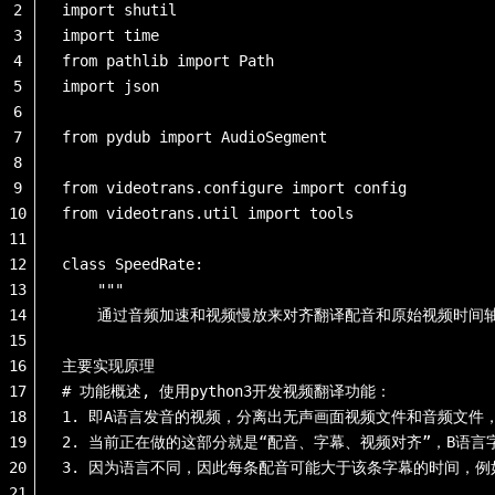
2
import shutil
3
import time
4
from pathlib import Path
5
import json
6
7
from pydub import AudioSegment
8
9
from videotrans.configure import config
10
from videotrans.util import tools
11
12
class SpeedRate:
13
    """
14
    通过音频加速和视频慢放来对齐翻译配音和原始视频时间
15
16
主要实现原理
17
# 功能概述, 使用python3开发视频翻译功能：
18
1. 即A语言发音的视频，分离出无声画面视频文件和音频文件
19
2. 当前正在做的这部分就是“配音、字幕、视频对齐”，B语
20
3. 因为语言不同，因此每条配音可能大于该条字幕的时间，例
21