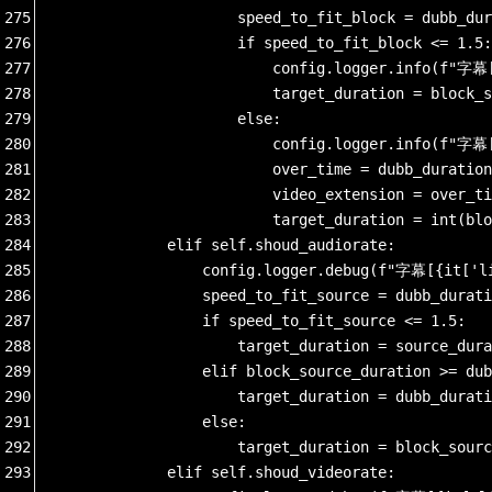
275
                    speed_to_fit_block = dubb_dur
276
                    if speed_to_fit_block <= 1.5:
277
                        config.logger.info(
278
                        target_duration = block_s
279
                    else:
280
                        config.logger.info(
281
                        over_time = dubb_duration
282
                        video_extension = over_ti
283
                        target_duration = int(blo
284
            elif self.shoud_audiorate:
285
                config.logger.debug(f"字幕[{
286
                speed_to_fit_source = dubb_durati
287
                if speed_to_fit_source <= 1.5:
288
                    target_duration = source_dura
289
                elif block_source_duration >= dub
290
                    target_duration = dubb_durati
291
                else:
292
                    target_duration = block_sourc
293
            elif self.shoud_videorate: