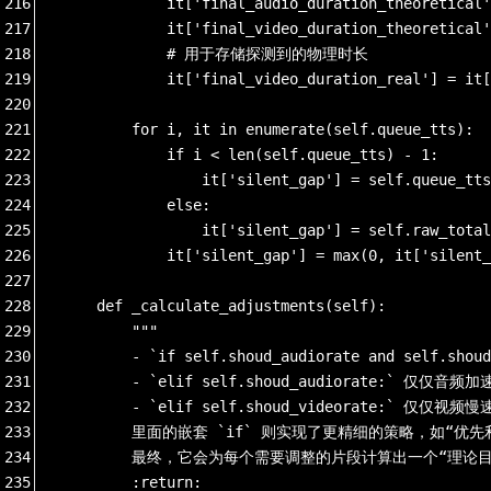
216
            it['final_audio_duration_theoretical'
217
            it['final_video_duration_theoretical'
218
            # 用于存储探测到的物理时长
219
            it['final_video_duration_real'] = it[
220
221
        for i, it in enumerate(self.queue_tts):
222
            if i < len(self.queue_tts) - 1:
223
                it['silent_gap'] = self.queue_tts
224
            else:
225
                it['silent_gap'] = self.raw_total
226
            it['silent_gap'] = max(0, it['silent_
227
228
    def _calculate_adjustments(self):
229
        """
230
        - `if self.shoud_audiorate and self
231
        - `elif self.shoud_audiorate:` 仅仅音频
232
        - `elif self.shoud_videorate:` 仅仅视频
233
        里面的嵌套 `if` 则实现了更精细的策略，如“优
234
        最终，它会为每个需要调整的片段计算出一个“理论
235
        :return: