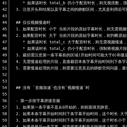
41
   * 如果该时长 total_b 仍小于配音时长，则无视倍数，强
42
3. 注意开头和结尾以及字幕之间的静默区间，尤其是利用后可能
43
44
## 仅仅视频慢速时
45
1. 如果配音时长 小于 当前片段的原始字幕时长，则无需
46
2. 如果配音时长 大于 当前片段的原始字幕时长，则判断原始字幕时
47
   * 如果该时长 total_c 大于配音时长，则无需视
48
   * 如果该时长 total_c 仍小于配音时长，强制将视频
49
3. 裁切需注意第一条字幕前的区域(开始时间可能大于0)和
50
4. 无需慢速处理的片段，直接裁切本条字幕开始时间到下条
51
5. 需要慢速处理的片段，则需要注意其后的静默空间问题，
52
53
54
## 没有 `音频加速`也没有`视频慢速`时
55
56
- 第一步按字幕拼接音频
57
1. 如果第一条字幕不是从0开始的，则前面填充静音。
58
2. 如果本条字幕开始时间到下条字幕开始时间，这个时长 大
59
3. 如果本条字幕开始时间到下条字幕开始时间，这个时长小于
60
4. 如果是最后一条字幕，则直接将该配音片段拼接上即可，