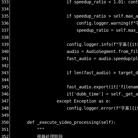
333
                    if speedup_ratio < 1.01: cont
334
335
                    if speedup_ratio > self.max_a
336
                        config.logger.warn
337
                        speedup_ratio = self.max_
338
339
                    config.logger.info(f"字幕[{
340
                    audio = AudioSegment.from_fil
341
                    fast_audio = audio.speedup(pl
342
343
                    if len(fast_audio) > target_d
344
345
                    fast_audio.export(it['filenam
346
                    it['dubb_time'] = self._get_a
347
                except Exception as e:
348
                    config.logger.error(f"字幕[
349
350
    def _execute_video_processing(self):
351
        """
352
        视频处理阶段