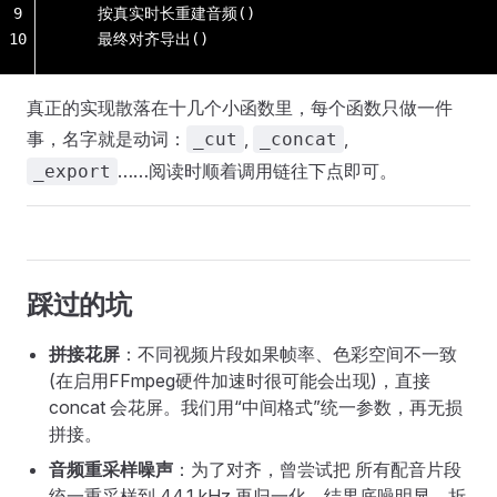
9
    按真实时长重建音频()
10
    最终对齐导出()
真正的实现散落在十几个小函数里，每个函数只做一件
事，名字就是动词：
,
,
_cut
_concat
……阅读时顺着调用链往下点即可。
_export
踩过的坑
拼接花屏
：不同视频片段如果帧率、色彩空间不一致
(在启用FFmpeg硬件加速时很可能会出现)，直接
concat 会花屏。我们用“中间格式”统一参数，再无损
拼接。
音频重采样噪声
：为了对齐，曾尝试把 所有配音片段
统一重采样到 44.1 kHz 再归一化，结果底噪明显，折