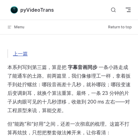
Skip to content
pyVideoTrans
Menu
Return to top
上一篇
本系列写到第三篇，算是把
字幕音画同步
一条小路走成
了能通车的土路。前两篇里，我们像修理工一样，拿着扳
手到处拧螺丝：哪段音画差十几秒，就补哪段；哪段变速
后变调刺耳，就换个算法重算。最终，一条 23 分钟的片
子从肉眼可见的十几秒漂移，收敛到 200 ms 左右——对
工程原型来说，算能交差。
但“能跑”和“好用”之间，还差一次彻底的梳理。这篇不打
算再炫技，只想把整套做法摊开来，让你看清：