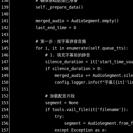
138
        # 确保基础数据已准备
139
        self._prepare_data()
140
141
        merged_audio = AudioSegment.empty()
142
        last_end_time = 0
143
144
        # 第一步：按字幕拼接音频
145
        for i, it in enumerate(self.queue_tts):
146
            # 1. 填充字幕前的静音
147
            silence_duration = it['start_time_sou
148
            if silence_duration > 0:
149
                merged_audio += AudioSegment.sile
150
                config.logger.info(f"字幕[{it['
151
152
            # 加载配音片段
153
            segment = None
154
            if tools.vail_file(it['filename']):
155
                try:
156
                    segment = AudioSegment.from_f
157
                except Exception as e: