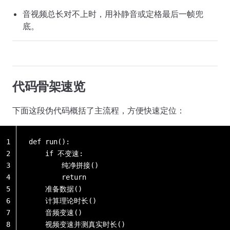
音视频总长对不上时，用补静音或定格最后一帧兜
底。
代码骨架速览
下面这段伪代码概括了主流程，方便快速定位：
1
def run():
2
    if 不变速:
3
        纯净拼接()
4
        return
5
    准备数据()
6
    计算理论时长()
7
    音频变速()
8
    视频变速并测真实时长()