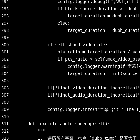
294
                config.logger.debug(f"字幕[{
295
                if block_source_duration >= dubb_
296
                    target_duration = dubb_durati
297
                else:
298
                    target_duration = dubb_durati
299
300
            if self.shoud_videorate:
301
                pts_ratio = target_duration / sou
302
                if pts_ratio > self.max_video_pts
303
                    config.logger.warning(f"
304
                    target_duration = int(source_
305
306
            it['final_video_duration_theoretical'
307
            it['final_audio_duration_theoretical'
308
309
            config.logger.info(f"字幕[{it['l
310
311
    def _execute_audio_speedup(self):
312
        """
313
        1.  遍历所有字幕，检查 `dubb_time` 是否大于 `f