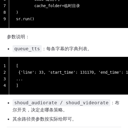
7
        cache_folder=临时目录
8
)
9
sr.run()
参数说明：
：每条字幕的字典列表。
queue_tts
1
[
2
 {'line': 33, 'start_time': 131170, 'end_time':
3
...
4
]
：布
shoud_audiorate / shoud_videorate
尔开关，决定走哪条策略。
其余路径类参数按实际给即可。