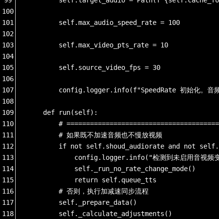
100
101
        self.max_audio_speed_rate = 100
102
103
        self.max_video_pts_rate = 10
104
105
        self.source_video_fps = 30
106
107
        config.logger.info(f"SpeedRate 初始化。音频
108
109
    def run(self):
110
        # =======================================
111
        # 如果既不加速音频也不慢放视频
112
        if not self.shoud_audiorate and not self.
113
            config.logger.info("检测到未启用
114
            self._run_no_rate_change_mode()
115
            return self.queue_tts
116
        # 否则，执行加减速同步流程
117
        self._prepare_data()
118
        self._calculate_adjustments()