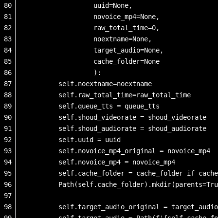
80
                 uuid=None,
81
                 novoice_mp4=None,
82
                 raw_total_time=0,
83
                 noextname=None,
84
                 target_audio=None,
85
                 cache_folder=None
86
                 ):
87
        self.noextname=noextname
88
        self.raw_total_time=raw_total_time
89
        self.queue_tts = queue_tts
90
        self.shoud_videorate = shoud_videorate
91
        self.shoud_audiorate = shoud_audiorate
92
        self.uuid = uuid
93
        self.novoice_mp4_original = novoice_mp4
94
        self.novoice_mp4 = novoice_mp4
95
        self.cache_folder = cache_folder if cache
96
        Path(self.cache_folder).mkdir(parents=Tru
97
98
        self.target_audio_original = target_audio
99
        self.target_audio = Path(f'{self.cache_fo