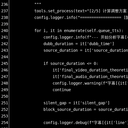
236
        """
237
        tools.set_process(text="[2/5] 计算调整方案...
238
        config.logger.info("=================
239
240
        for i, it in enumerate(self.queue_tts):
241
            config.logger.info(f"--- 开始分析字幕[{
242
            dubb_duration = it['dubb_time']
243
            source_duration = it['source_duration
244
245
            if source_duration <= 0:
246
                it['final_video_duration_theoreti
247
                it['final_audio_duration_theoreti
248
                config.logger.warning(f"字幕[
249
                continue
250
251
            silent_gap = it['silent_gap']
252
            block_source_duration = source_durati
253
254
            config.logger.debug(f"字幕[{it['l