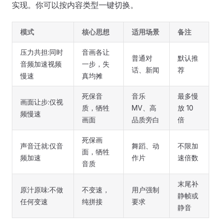
实现。你可以按内容类型一键切换。
模式
核心思想
适用场景
备注
压力共担:同时
音画各让
普通对
默认推
音频加速视频
一步，失
话、新闻
荐
慢速
真均摊
死保音
音乐
最多慢
画面让步:仅视
质，牺牲
MV、高
放 10
频慢速
画面
品质旁白
倍
死保画
声音迁就:仅音
舞蹈、动
不限加
面，牺牲
频加速
作片
速倍数
音质
末尾补
原汁原味:不做
不变速，
用户强制
静帧或
任何变速
纯拼接
要求
静音