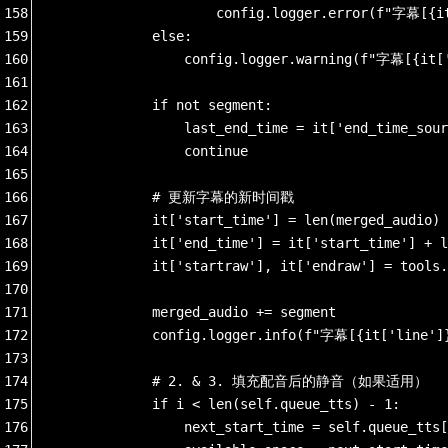
158
                    config.logger.error(f"字
159
            else:
160
                config.logger.warning(f"字幕[
161
162
            if not segment:
163
                last_end_time = it['end_ti
164
                continue
165
166
            # 更新字幕的新时间戳
167
            it['start_time'] = len(merged_audio)
168
            it['end_time'] = it['start_time'] + l
169
            it['startraw'], it['endraw'] = tools.
170
171
            merged_audio += segment
172
            config.logger.info(f"字幕[{it['lin
173
174
            # 2. & 3. 填充配音后的静音（如果适用）
175
            if i < len(self.queue_tts) - 1:
176
                next_start_time = self.queue_tts[