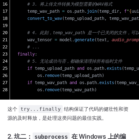
16
    # 3. 将上传文件转换为模型需要的WAV格式
17
    temp_wav_path 
=
 os.path.
join
(temp_dir, 
f
"
{
uui
18
    convert_to_wav
(temp_upload_path, temp_wav_pat
19
20
    # 4. 此刻，temp_wav_path 是一个已关闭的文件
21
    wav_tensor 
=
 model.
generate
(text, 
audio_promp
22
    # ...
23
finally
:
24
    # 5. 无论成功与否，都确保清理掉所有临时文件
25
    if
 temp_upload_path 
and
 os.path.
exists
(temp_u
26
        os.
remove
(temp_upload_path)
27
    if
 temp_wav_path 
and
 os.path.
exists
(temp_wav_
28
        os.
remove
(temp_wav_path)
这个
结构保证了代码的健壮性和资
try...finally
源的及时释放，是处理这类问题的最佳实践。
2. 坑二：
在 Windows 上的编
subprocess