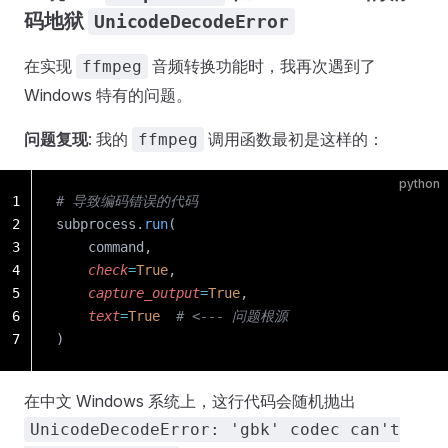
码地狱
UnicodeDecodeError
在实现
音频转换功能时，我再次遇到了
ffmpeg
Windows 特有的问题。
问题复现
: 我的
调用函数最初是这样的：
ffmpeg
python
1
# 导致编码错误的代码
2
subprocess.
run
(
3
    command, 
4
    check
=
True
,
5
    capture_output
=
True
,
6
    text
=
True
  # <--- 问题根源
7
)
在中文 Windows 系统上，这行代码会随机抛出
UnicodeDecodeError: 'gbk' codec can't