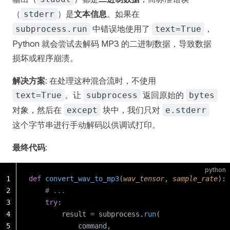
（
）是
文本信息
。如果在
stderr
中错误地使用了
，
subprocess.run
text=True
Python 就会尝试去解码 MP3 的二进制数据，导致数据
损坏或程序崩溃。
解决方案
: 在处理这种混合流时，不使用
。让
返回原始的
text=True
subprocess
bytes
对象，然后在
块中，我们只对
except
e.stderr
这个字节串进行手动解码以供调试打印。
最终代码
:
python
1
def
 convert_wav_to_mp3
(
wav_tensor
, 
sample_rate
):
2
    # ...
3
    try
:
4
        result 
=
 subprocess.
run
(
5
            command,