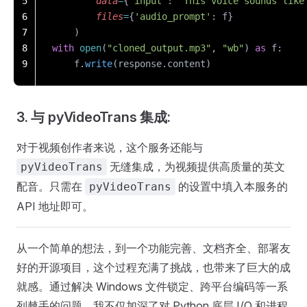
5
        data
=
{
'input'
: 
'This voice sounds like
6
        files
=
{
'audio_prompt'
: f}
7
    )
8
with
 open
(
"cloned_output.mp3"
, 
"wb"
) 
as
 f:
9
    f.
write
(response.content)
3. 与 pyVideoTrans 集成:
对于视频创作者来说，这个服务还能与
无缝集成，为视频提供高质量的英文
pyVideoTrans
配音。只需在
的设置中填入本服务的
pyVideoTrans
API 地址即可。
从一个简单的想法，到一个功能完善、文档齐全、部署友
好的开源项目，这个过程充满了挑战，也带来了巨大的成
就感。通过解决 Windows 文件锁定、跨平台编码等一系
列棘手的问题，我不仅加深了对 Python 底层 I/O 和进程