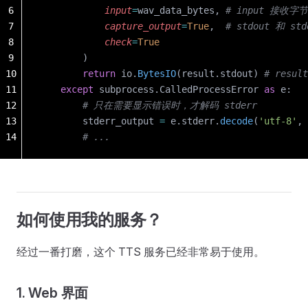
6
            input
=
wav_data_bytes, 
# input 接收字
7
            capture_output
=
True
,  
# stdout 和 s
8
            check
=
True
9
        )
10
        return
 io.
BytesIO
(result.stdout) 
# resu
11
    except
 subprocess.CalledProcessError 
as
 e:
12
        # 只在需要显示错误时，才解码 stderr
13
        stderr_output 
=
 e.stderr.
decode
(
'utf-8'
, 
14
        # ...
如何使用我的服务？
经过一番打磨，这个 TTS 服务已经非常易于使用。
1. Web 界面