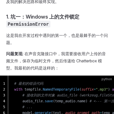
及我的解决思路和最终实现。
1. 坑一：Windows 上的文件锁定
PermissionError
这是我在开发过程中遇到的第一个，也是最棘手的一个问
题。
问题复现
: 在声音克隆接口中，我需要接收用户上传的音
频文件，保存为临时文件，然后传递给 Chatterbox 模
型。我最初的代码是这样的：
python
1
# 最初的错误代码
2
with
 tempfile.
NamedTemporaryFile
(
suffix
=
".mp3"
) 
a
3
    # 接收到的文件对象 audio_file (werkzeug.FileSto
4
    audio_file.
save
(temp_audio.name) 
# <--- 第一
5
    # ...
6
    model.
generate
(text, 
audio_prompt_path
=
temp_a