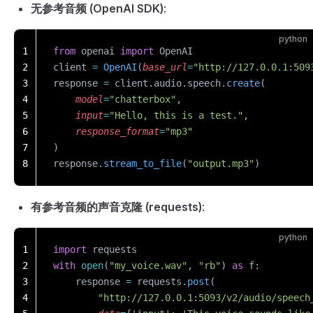
无参考音频 (OpenAI SDK)
:
python
1
from
 openai 
import
 OpenAI
2
client 
=
 OpenAI
(
base_url
=
"http://127.0.0.1:509
3
response 
=
 client.audio.speech.
create
(
4
    model
=
"chatterbox"
,
5
    input
=
"Hello, this is a test."
,
6
    response_format
=
"mp3"
7
)
8
response.
stream_to_file
(
"output.mp3"
)
有参考音频的声音克隆 (requests)
:
python
1
import
 requests
2
with
 open
(
"my_voice.wav"
, 
"rb"
) 
as
 f:
3
    response 
=
 requests.
post
(
4
        "http://127.0.0.1:5093/v2/audio/speech