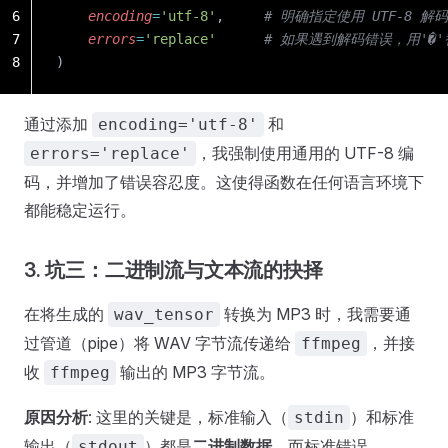
6
    encoding
=
'utf-8'
,     
# 明确指定使用 UTF-8 解码
7
    errors
=
'replace'
      # 如果遇到解码错误，用'
8
)
通过添加
和
encoding='utf-8'
，我强制使用通用的 UTF-8 编
errors='replace'
码，并增加了错误容忍度。这使得函数在任何语言环境下
都能稳定运行。
3. 坑三：二进制流与文本流的抉择
在将生成的
转换为 MP3 时，我需要通
wav_tensor
过管道（pipe）将 WAV 字节流传递给
，并接
ffmpeg
收
输出的 MP3 字节流。
ffmpeg
原因分析
: 这里的关键是，标准输入（
）和标准
stdin
输出（
）都是
二进制数据
，而标准错误
stdout