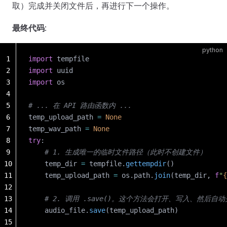
取）完成并关闭文件后，再进行下一个操作。
最终代码
:
python
1
import
 tempfile
2
import
 uuid
3
import
 os
4
5
# ... 在 API 路由函数内 ...
6
temp_upload_path 
=
 None
7
temp_wav_path 
=
 None
8
try
:
9
    # 1. 生成唯一的临时文件路径（此时不创建文件）
10
    temp_dir 
=
 tempfile.
gettempdir
()
11
    temp_upload_path 
=
 os.path.
join
(temp_dir, 
f
"
{
12
13
    # 2. 调用 .save()。这个方法会打开、写入、然后
14
    audio_file.
save
(temp_upload_path)
15