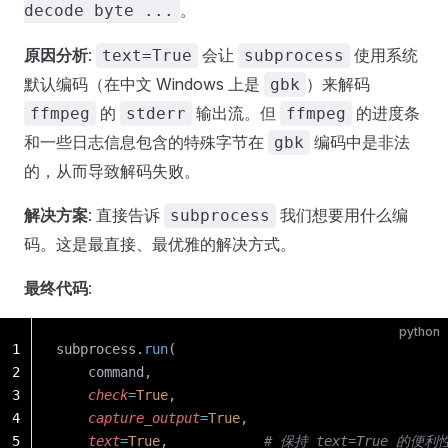
。
decode byte ...
原因分析
:
会让
使用系统
text=True
subprocess
默认编码（在中文 Windows 上是
）来解码
gbk
的
输出流。但
的进度条
ffmpeg
stderr
ffmpeg
和一些日志信息包含的特殊字节在
编码中是非法
gbk
的，从而导致解码失败。
解决方案
: 直接告诉
我们想要用什么编
subprocess
码。这是最直接、最优雅的解决方式。
最终代码
:
python
1
subprocess.
run
(
2
    command, 
3
    check
=
True
,
4
    capture_output
=
True
,
5
    text
=
True
,            
# 保持 text=True 的便利