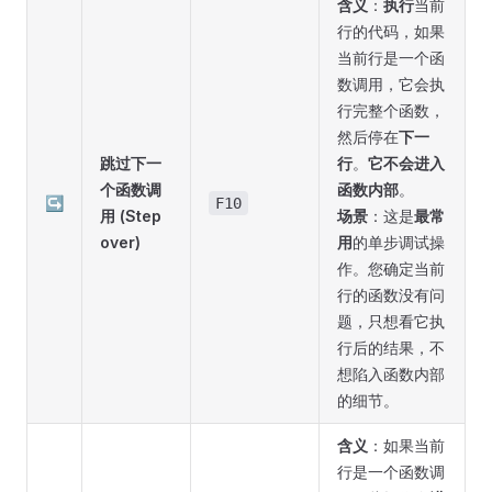
含义
：
执行
当前
行的代码，如果
当前行是一个函
数调用，它会执
行完整个函数，
然后停在
下一
跳过下一
行
。
它不会进入
个函数调
函数内部
。
↪
F10
用 (Step
场景
：这是
最常
over)
用
的单步调试操
作。您确定当前
行的函数没有问
题，只想看它执
行后的结果，不
想陷入函数内部
的细节。
含义
：如果当前
行是一个函数调