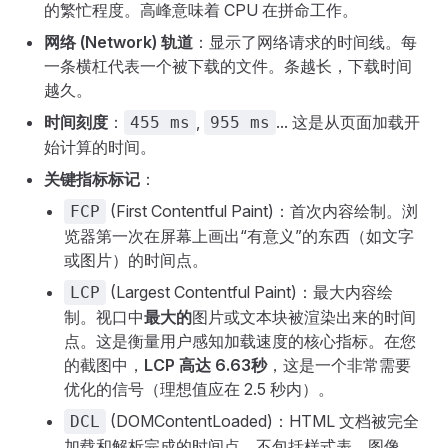
的繁忙程度。高峰意味着 CPU 在拼命工作。
网络 (Network) 轨道
：显示了网络请求的时间线。每
一条横杠代表一个被下载的文件。条越长，下载时间
越久。
时间刻度
：
,
... 这是从页面加载开
455 ms
955 ms
始计算的时间。
关键指标标记
：
(First Contentful Paint)：首次内容绘制。浏
FCP
览器第一次在屏幕上画出“有意义”的东西（如文字
或图片）的时间点。
(Largest Contentful Paint)：最大内容绘
LCP
制。视口中
最大的
图片或文本块被渲染出来的时间
点。这是衡量用户感知加载速度的核心指标。在您
的截图中，
LCP 高达 6.63秒
，这是一个非常需要
优化的信号（理想值应在 2.5 秒内）。
(DOMContentLoaded)：HTML 文档被完全
DCL
加载和解析完成的时间点，不包括样式表、图像