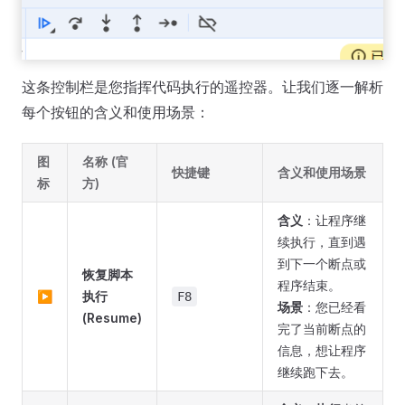
这条控制栏是您指挥代码执行的遥控器。让我们逐一解析
每个按钮的含义和使用场景：
图
名称 (官
快捷键
含义和使用场景
标
方)
含义
：让程序继
续执行，直到遇
到下一个断点或
恢复脚本
程序结束。
▶
执行
F8
场景
：您已经看
(Resume)
完了当前断点的
信息，想让程序
继续跑下去。