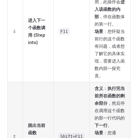
用，此操作会
进
入该函数的内
部
，停在函数体
进入下一
的第一行。
个函数调
⇩
场景
：您怀疑当
F11
用 (Step
前行的这个函数
into)
有问题，或者想
了解它的具体实
现，需要进入函
数内部一探究
竟。
含义
：
执行完当
前所在函数的剩
余部分
，然后停
在调用这个函数
的那一行代码的
跳出当前
下一行
。
函数
场景
：您通
⇧
Shift+F11