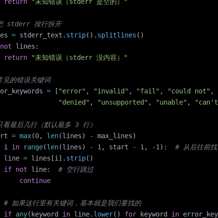
 return
 "未知错误（stderr 是空的）"
 把 stderr 按行拆开
es 
=
 stderr_text.
strip
().
splitlines
()
not
 lines:
 return
 "未知错误（stderr 没内容）"
# 常见的错误关键词
or_keywords 
=
 [
"error"
, 
"invalid"
, 
"fail"
, 
"could not"
, 
               "denied"
, 
"unsupported"
, 
"unable"
, 
"can't
# 只看最后几行（默认最多 3 行）
rt 
=
 max
(
0
, 
len
(lines) 
-
 max_lines)
 i 
in
 range
(
len
(lines) 
-
 1
, start 
-
 1
, 
-
1
):  
# 从后往前找
 line 
=
 lines[i].
strip
()
 if
 not
 line:  
# 空行跳过
     continue
    # 如果这行里有关键词，基本就是我们要找的
 if
 any
(keyword 
in
 line.
lower
() 
for
 keyword 
in
 error_key