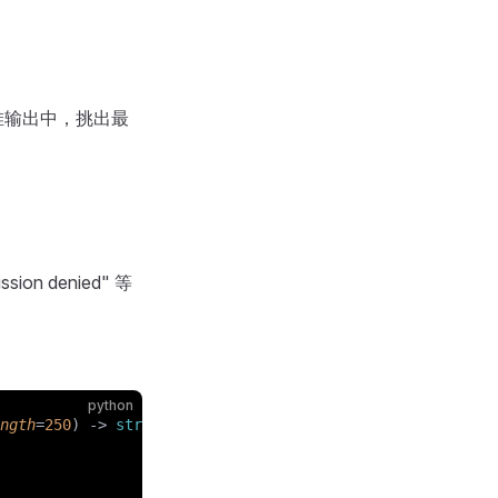
堆输出中，挑出最
ssion denied" 等
python
ngth
=
250
) -> 
str
: