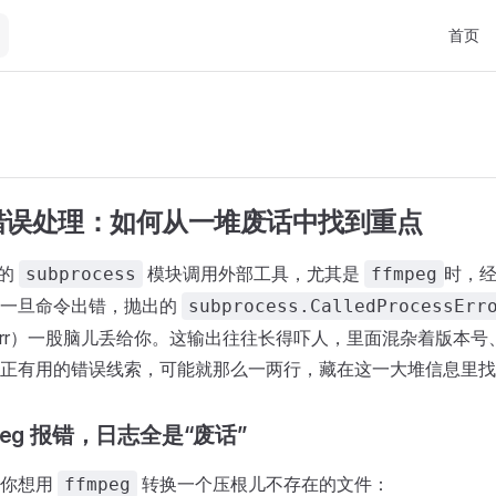
Main Na
首页
g 错误处理：如何从一堆废话中找到重点
 的
模块调用外部工具，尤其是
时，
subprocess
ffmpeg
：一旦命令出错，抛出的
subprocess.CalledProcessErr
derr）一股脑儿丢给你。这输出往往长得吓人，里面混杂着版本
正有用的错误线索，可能就那么一两行，藏在这一大堆信息里找
eg 报错，日志全是“废话”
设你想用
转换一个压根儿不存在的文件：
ffmpeg