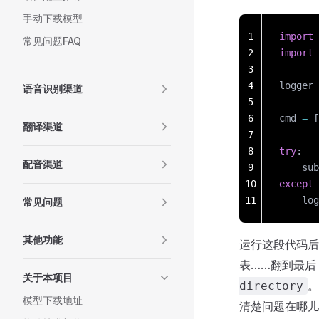
手动下载模型
1
import
 
常见问题FAQ
2
import
 
3
4
logger 
语音识别渠道
5
6
cmd 
=
 [
翻译渠道
7
8
try
:
配音渠道
9
    sub
10
except
 
11
    log
常见问题
其他功能
运行这段代码后
表……翻到最后
关于本项目
。
directory
模型下载地址
清楚问题在哪儿