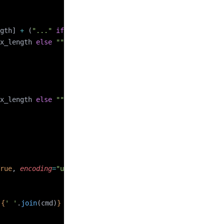
gth] 
+
 (
"..."
 if
 len
(line) 
>
 max_length 
else
 ""
)
x_length 
else
 ""
)
x_length 
else
 ""
)
rue
, 
encoding
=
"utf-8"
)
 
{
' '
.
join
(cmd)
}
，错误: 
{
short_error
}
"
)