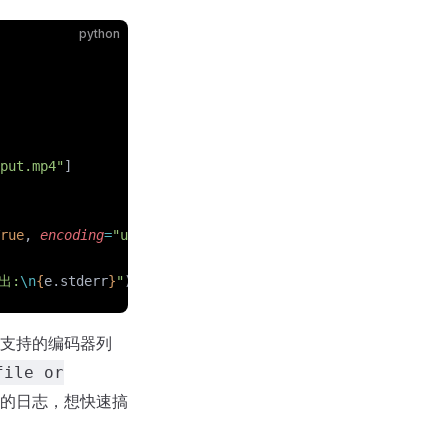
python
put.mp4"
]
rue
, 
encoding
=
"utf-8"
)
出:
\n
{
e.stderr
}
"
)
、支持的编码器列
file or
的日志，想快速搞