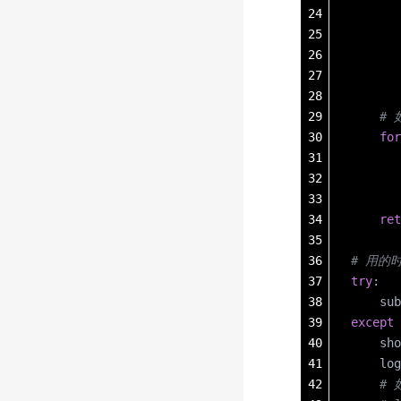
24
     
25
       
26
       
27
       
28
29
    
30
    for
31
       
32
       
33
34
    ret
35
36
# 用的
37
try
:
38
    sub
39
except
 
40
    sho
41
    log
42
    