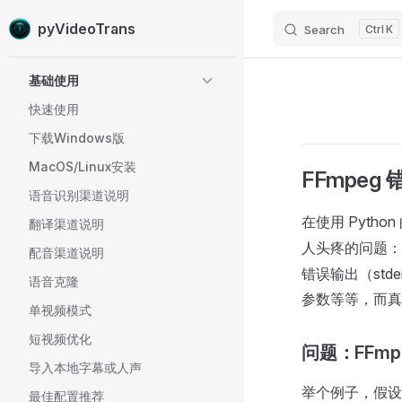
pyVideoTrans
Search
K
Skip to content
Sidebar Navigation
基础使用
快速使用
下载Windows版
MacOS/Linux安装
FFmpe
语音识别渠道说明
在使用 Python
翻译渠道说明
人头疼的问题
配音渠道说明
错误输出（st
语音克隆
参数等等，而真
单视频模式
短视频优化
问题：FFmp
导入本地字幕或人声
举个例子，假
最佳配置推荐