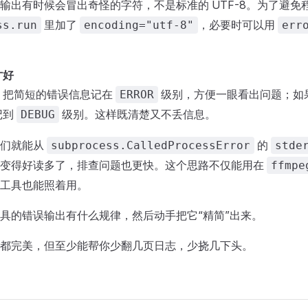
输出有时候会冒出奇怪的字符，不是标准的 UTF-8。为了避免
里加了
，必要时可以用
ss.run
encoding="utf-8"
err
才好
，把简短的错误信息记在
级别，方便一眼看出问题；如
ERROR
记到
级别。这样既清楚又不丢信息。
DEBUG
我们就能从
的
subprocess.CalledProcessError
stde
志变得好读多了，排查问题也更快。这个思路不仅能用在
ffmpe
工具也能照着用。
具的错误输出有什么规律，然后动手把它“精简”出来。
都完美，但至少能帮你少翻几页日志，少挠几下头。