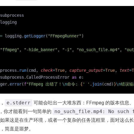
subprocess
logging
=
 logging.
getLogger
(
"FFmpegRunner"
)
"ffmpeg"
, 
"-hide_banner"
, 
"-i"
, 
"no_such_file.mp4"
, 
"out
process.
run
(cmd, 
check
=
True
, 
capture_output
=
True
, 
text
=
T
subprocess.CalledProcessError 
as
 e:
ger.
error
(
f
"FFmpeg 出错了！
\n
命令: 
{
' '
.
join
(cmd)
}
\n
错误输
，
可能会吐出一大堆东西：FFmpeg 的版本信息
e.stderr
，你才能看到一句简单的
no_such_file.mp4: No such 
如果这是在生产环境，或者一个复杂的任务流程里，面对这么长
，简直是噩梦。