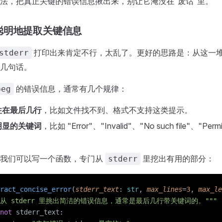
法，把真正关键的错误信息揪出来，别让它淹没在“废话”里。
聪明地提取关键信息
打印出来肯定不行，太乱了。更好的思路是：从这一
stderr
几句话。
的错误信息，通常有几个规律：
peg
往在最后几行
，比如文件找不到、格式不支持这类提示。
明显的关键词
，比如 "Error"、"Invalid"、"No such file"、"Permi
，我们可以写一个函数，专门从
里挖出有用的部分：
stderr
ract_concise_error
(
stderr_text
: 
str
, 
max_lines
=
3
, 
max_le
"""从 stderr 里挑出简洁的错误信息，通常是最后几行带关键词的。"""
not
 stderr_text: