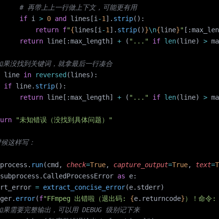
       # 再带上上一行做上下文，可能更有用
     if
 i 
>
 0
 and
 lines[i
-
1
].
strip
():
         return
 f
"
{
lines[i
-
1
].
strip
()
}
\n
{
line
}
"
[:max_len
     return
 line[:max_length] 
+
 (
"..."
 if
 len
(line) 
>
 ma
# 如果没找到关键词，就拿最后一行凑合
 line 
in
 reversed
(lines):
 if
 line.
strip
():
     return
 line[:max_length] 
+
 (
"..."
 if
 len
(line) 
>
 ma
urn
 "未知错误（没找到具体问题）"
时候这样写：
process.
run
(cmd, 
check
=
True
, 
capture_output
=
True
, 
text
=
T
subprocess.CalledProcessError 
as
 e:
rt_error 
=
 extract_concise_error
(e.stderr)
ger.
error
(
f
"FFmpeg 出错啦（退出码: 
{
e.returncode
}
）！命令:
# 如果需要完整输出，可以用 DEBUG 级别记下来