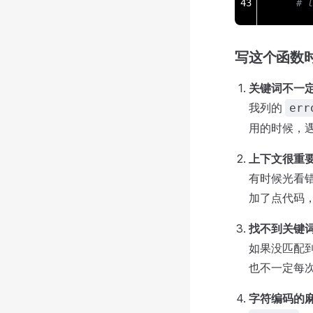
43
    # 
写这个函数
关键词不一
我列的
err
用的时候，
上下文很重
有时候光看
加了点代码
找不到关键
如果没匹配
也不一定每
字符编码的