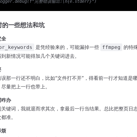
logger.debug(f"完整错误输出:\n{e.stderr}")
时的一些想法和坑
定全
是凭经验来的，可能漏掉一些
的特
or_keywords
ffmpeg
遇到新情况可能得加几个关键词进去。
要
错误那一行还不明白，比如“文件打不开”，得看前一行才知道是
，尽量把上一行也带上。
词咋办
到关键词，我就退而求其次，拿最后一行当结果。总比把整页日
次都准。
麻烦