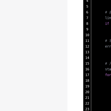
4
       
5
6
    #
7
    lin
8
    if
 
9
       
10
11
    
12
    err
13
       
14
15
    
16
    sta
17
    for
18
       
19
       
20
       
21
22
    
23
       