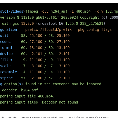
s\c1\Videos
>
ffmpeg
 -c:v
 h264_amf
 -i
 480.mp4
  -c:v
 152.mp
version
 N-112170-gb61733f61f-20230924
 Copyright
 (c) 2000
 with
 gcc
 13.2.0
 (crosstool-NG 
1.25.0.232_c175b21
)
guration:
 --prefix=/ffbuild/prefix
 --pkg-config-flags=--
util
      58.
 25.100
 /
 58.
 25.100
codec
     60.
 27.100
 /
 60.
 27.100
format
    60.
 13.100
 /
 60.
 13.100
device
    60.
  2.101
 /
 60.
  2.101
filter
     9.
 11.100
 /
  9.
 11.100
scale
      7.
  3.100
 /
  7.
  3.100
resample
   4.
 11.100
 /
  4.
 11.100
stproc
    57.
  2.100
 /
 57.
  2.100
g
 option
(
s
) 
found
 in
 the
 command:
 may
 be
 ignored.
 decoder
 'h264_amf'
pening
 input
 file
 480.mp4.
pening
 input
 files:
 Decoder
 not
 found