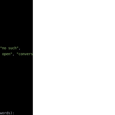
"no such"
,
 open"
, 
"conversion failed"
]
words):