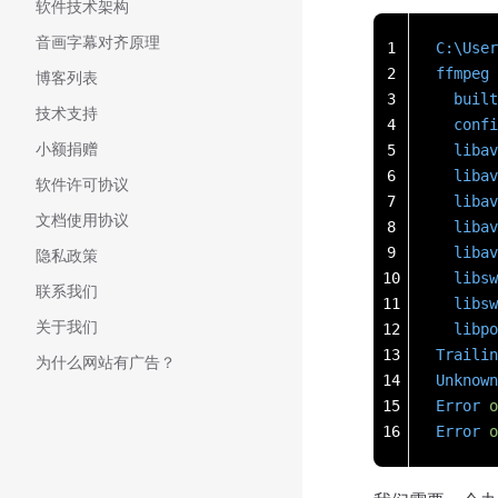
软件技术架构
音画字幕对齐原理
1
C:\User
2
ffmpeg
 
博客列表
3
  built
技术支持
4
  confi
小额捐赠
5
  libav
6
  libav
软件许可协议
7
  libav
文档使用协议
8
  libav
9
  libav
隐私政策
10
  libsw
联系我们
11
  libsw
关于我们
12
  libpo
13
Trailin
为什么网站有广告？
14
Unknown
15
Error
 o
16
Error
 o