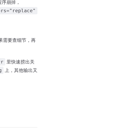
程序崩掉，
ors="replace"
果需要查细节，再
里快速捞出关
rr
上，其他输出又
g