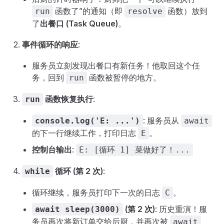
函数了”的通知（即
函数）放到
run
resolve
了
出餐口 (Task Queue)
。
事件循环的响应
:
服务员立刻发现出餐口有新任务！他取回这个任
务，回到
函数被暂停的地方。
run
函数恢复执行
:
run
: 服务员从
console.log('E: ...')
await
的下一行继续工作，打印日志
。
E
控制台输出
:
E: [循环 1] 菜做好了！...
循环 (第 2 次)
:
while
循环继续，服务员打印下一次的日志
。
C
(第 2 次)
: 历史重演！服
await sleep(3000)
务员再次将新订单交给后厨，并再次被
await