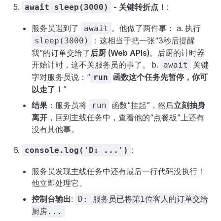
- 关键转折点！
:
await sleep(3000)
服务员遇到了
。他做了两件事： a. 执行
await
：这相当于把一张“3秒后提醒
sleep(3000)
我”的订单交给了
后厨 (Web APIs)
。后厨的计时器
开始计时，这不关服务员的事了。 b.
关键
await
字对服务员说：“
函数这个任务先暂停，你可
run
以走了！
”
结果
：服务员将
函数“挂起”，然后
立刻抽身
run
离开
，回到主线任务中，查看他的“点餐板”上还有
没有其他事。
:
console.log('D: ...')
服务员发现主线任务中还有最后一行代码没执行！
他立即处理它。
控制台输出
:
D: 服务员已将第1位客人的订单交给
厨房...