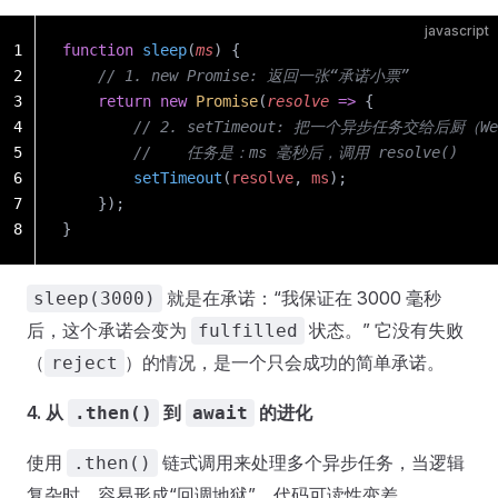
javascript
1
function
 sleep
(
ms
) {
2
    // 1. new Promise: 返回一张“承诺小票”
3
    return
 new
 Promise
(
resolve
 =>
 {
4
        // 2. setTimeout: 把一个异步任务交给后厨（We
5
        //    任务是：ms 毫秒后，调用 resolve()
6
        setTimeout
(
resolve
, 
ms
);
7
    });
8
}
就是在承诺：“我保证在 3000 毫秒
sleep(3000)
后，这个承诺会变为
状态。” 它没有失败
fulfilled
（
）的情况，是一个只会成功的简单承诺。
reject
4. 从
到
的进化
.then()
await
使用
链式调用来处理多个异步任务，当逻辑
.then()
复杂时，容易形成“回调地狱”，代码可读性变差。