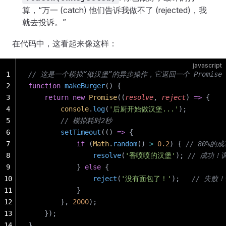
算，“万一 (catch) 他们告诉我做不了 (rejected)，我
就去投诉。”
在代码中，这看起来像这样：
javascript
1
// 这是一个模拟“做汉堡”的异步操作，它返回一个 Promise
2
function
 makeBurger
() {
3
    return
 new
 Promise
((
resolve
, 
reject
) 
=>
 {
4
        console
.
log
(
'后厨开始做汉堡...'
);
5
        // 模拟耗时2秒
6
        setTimeout
(() 
=>
 {
7
            if
 (
Math
.
random
() 
>
 0.2
) { 
// 80%的
8
                resolve
(
'香喷喷的汉堡'
); 
// 成功！调
9
            } 
else
 {
10
                reject
(
'没有面包了！'
);   
// 失败！
11
            }
12
        }, 
2000
);
13
    });
14
}