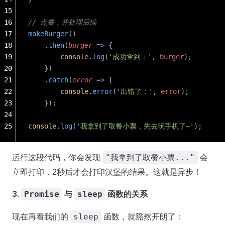
15
16
// 点餐，并处理后续
17
makeBurger
()
18
    .
then
(
burger
 =>
 {
19
        console
.
log
(
'成功拿到：'
, 
burger
);
20
    })
21
    .
catch
(
error
 =>
 {
22
        console
.
error
(
'出错了：'
, 
error
);
23
    });
24
25
console
.
log
(
'我拿到了取餐小票，先去玩手机了~'
);
运行这段代码，你会发现
会
"我拿到了取餐小票..."
立即打印，2秒后才会打印汉堡的结果。这就是异步！
3.
与
函数的关系
Promise
sleep
现在再看我们的
函数，就豁然开朗了：
sleep