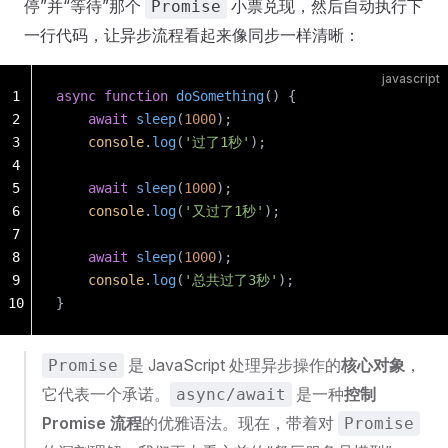
停”并“等待”那个
小票兑现，然后自动执行下
Promise
一行代码，让异步流程看起来像同步一样清晰：
javascript
1
async
 function
 doSomething
() {
2
    await
 sleep
(
1000
);
3
    console
.
log
(
'过了1秒'
);
4
5
    await
 sleep
(
1000
);
6
    console
.
log
(
'又过了1秒'
);
7
8
    await
 sleep
(
1000
);
9
    console
.
log
(
'总共过了3秒'
);
10
}
是 JavaScript 处理异步操作的
核心对象
，
Promise
它代表一个承诺。
是一种
控制
async/await
Promise 流程
的优雅语法。现在，带着对
Promise