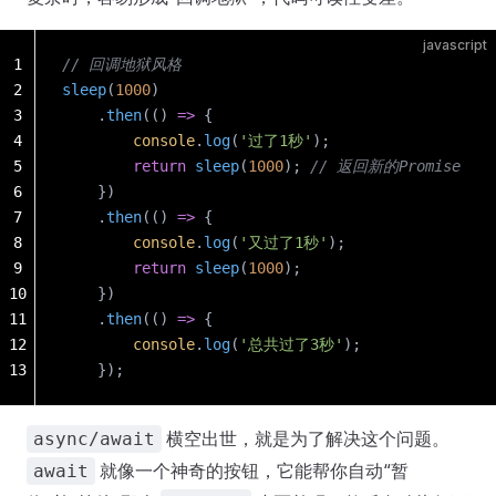
javascript
1
// 回调地狱风格
2
sleep
(
1000
)
3
    .
then
(() 
=>
 {
4
        console
.
log
(
'过了1秒'
);
5
        return
 sleep
(
1000
); 
// 返回新的Promise
6
    })
7
    .
then
(() 
=>
 {
8
        console
.
log
(
'又过了1秒'
);
9
        return
 sleep
(
1000
);
10
    })
11
    .
then
(() 
=>
 {
12
        console
.
log
(
'总共过了3秒'
);
13
    });
横空出世，就是为了解决这个问题。
async/await
就像一个神奇的按钮，它能帮你自动“暂
await