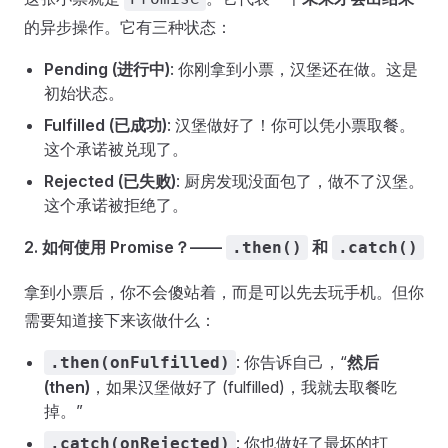
的异步操作。它有三种状态：
Pending (进行中)
: 你刚拿到小票，汉堡还在做。这是
初始状态。
Fulfilled (已成功)
: 汉堡做好了！你可以凭小票取餐。
这个承诺被兑现了。
Rejected (已失败)
: 厨房发现没面包了，做不了汉堡。
这个承诺被拒绝了。
2. 如何使用 Promise？——
和
.then()
.catch()
拿到小票后，你不会傻站着，而是可以先去玩手机。但你
需要知道接下来该做什么：
: 你告诉自己，“
然后
.then(onFulfilled)
(then)
，如果汉堡做好了 (fulfilled)，我就去取餐吃
掉。”
: 你也做好了最坏的打
.catch(onRejected)