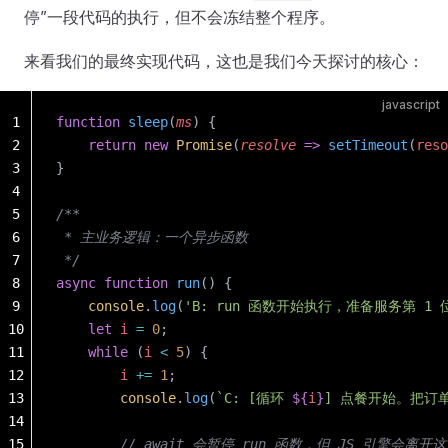
停”一段代码的执行，但不会冻结整个程序。
来看我们的最终实现代码，这也是我们今天探讨的核心：
javascript
1
function
 sleep
(
ms
) {
2
    return
 new
 Promise
(
resolve
 =>
 setTimeout
(
reso
3
}
4
5
/**
6
 * 主业务逻辑：一个异步函数
7
 */
8
async
 function
 run
() {
9
    console
.
log
(
'B: run 函数开始执行，准备服务第 1 
10
    let
 i
 =
 0
;
11
    while
 (
i
 <
 5
) {
12
        i
 +=
 1
;
13
        console
.
log
(
`C: [循环 
${
i
}
] 点餐开始。把订
14
15
        // await 会暂停 run 函数，但 JS 引擎会