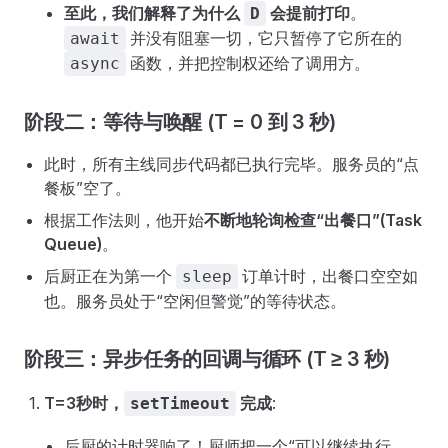
至此，我们解释了为什么
会提前打印
。
D
并没有阻塞一切，它只暂停了它所在的
await
函数，并把控制权还给了调用方。
async
阶段二：等待与唤醒 (T = 0 到 3 秒)
此时，所有主线同步代码都已执行完毕。服务员的“点
餐板”空了。
根据工作法则，他开始
不断地轮询检查“出餐口”(Task
Queue)
。
后厨正在为第一个
订单计时，出餐口空空如
sleep
也。服务员处于“空闲但警觉”的等待状态。
阶段三：异步任务的回调与循环 (T ≥ 3 秒)
T=3秒时，
完成
:
setTimeout
后厨的计时器响了！厨师把一个“可以继续执行