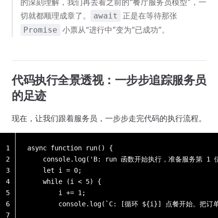
的深刻理解，我们再去看之前的“餐厅服务员模型”，一
切就都顺理成章了。
正是在等待那张
await
小票从“进行中”变为“已成功”。
Promise
代码执行全景透视：一步步追踪服务员
的足迹
现在，让我们跟着服务员，一步步走完代码的执行流程。
1
async function run() {
2
    console.log('B: run 函数开始执行，准备服务第 1
3
    let i = 0;
4
    while (i < 5) {
5
        i += 1;
6
        console.log(`C: [循环 ${i}] 点餐开
7