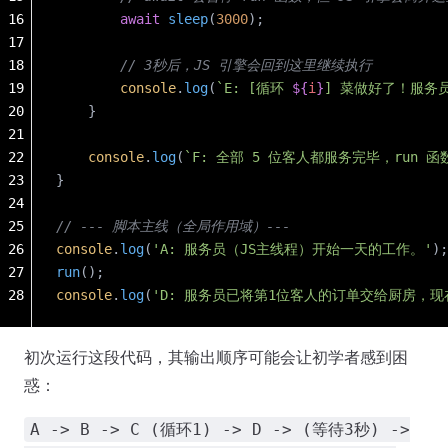
16
        await
 sleep
(
3000
); 
17
18
        // 3秒后，JS 引擎会回到这里继续执行
19
        console
.
log
(
`E: [循环 
${
i
}
] 菜做好了！服务
20
    }
21
22
    console
.
log
(
`F: 全部 5 位客人都服务完毕，run 
23
}
24
25
// --- 脚本主线（全局作用域）---
26
console
.
log
(
'A: 服务员（JS主线程）开始一天的工作。'
);
27
run
();
28
console
.
log
(
'D: 服务员已将第1位客人的订单交给厨房，
初次运行这段代码，其输出顺序可能会让初学者感到困
惑：
A -> B -> C (循环1) -> D -> (等待3秒) ->