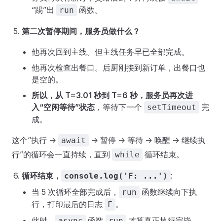
“踢”出
函数。
run
第二次暂停期间，服务员做什么？
他再次回到主线。但主线任务早已全部完成。
他再次检查出餐口。后厨刚接到新订单，出餐口也
是空的。
所以，从 T=3.01 秒到 T=6 秒，服务员再次进
入“空闲等待”状态
，等待下一个
完
setTimeout
成。
这个“执行 ->
-> 暂停 -> 等待 -> 唤醒 -> 继续执
await
行”的循环会一直持续，直到
循环结束。
while
循环结束，
:
console.log('F: ...')
当 5 次循环全部完成后，
函数继续向下执
run
行，打印最后的日志
。
F
此时，
函数
才算真正执行完毕。
async
run