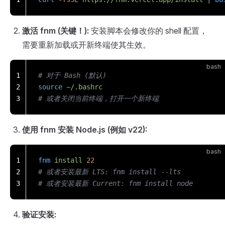
激活 fnm (关键！):
安装脚本会修改你的 shell 配置，
需要重新加载或开新终端使其生效。
bash
1
# 对于 Bash (默认)
2
source
 ~/.bashrc
3
# 或者关闭当前终端，打开一个新终端
使用 fnm 安装 Node.js (例如 v22):
bash
1
fnm
 install
 22
2
# 或者安装最新 LTS: fnm install --lts
3
# 或者安装最新 Current: fnm install node
验证安装: