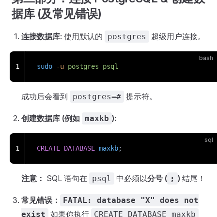
据库 (及常见错误)
连接数据库:
使用默认的
超级用户连接。
postgres
bash
1
sudo
 -u
 postgres
 psql
成功后会看到
提示符。
postgres=#
创建数据库 (例如
):
maxkb
sql
1
CREATE
 DATABASE
 maxkb
;
注意：
SQL 语句在
中必须以
分号 (
)
结尾！
psql
;
常见错误：
FATAL: database "X" does not
如果你执行
exist
CREATE DATABASE maxkb