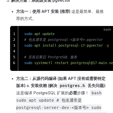
解决方案：系统级安装 pgvector
方法一：使用 APT 安装 (推荐)
这是最简单、最推
荐的方式。
bash
1
sudo
 apt
 update
2
# 包名通常是 postgresql-<版本号>-pgvector
3
sudo
 apt
 install
 postgresql-17-pgvector
 -y
4
5
# 安装后重启 PostgreSQL 服务
6
sudo
 systemctl
 restart
postgresql@17-main.se
方法二：从源代码编译 (如果 APT 没有或需要特定
版本)
a.
安装依赖 (解决
丢失问题):
postgres.h
这是编译 PostgreSQL 扩展的
必需
步骤！
bash
sudo apt update # 包名通常是
postgresql-server-dev-<版本号> sudo