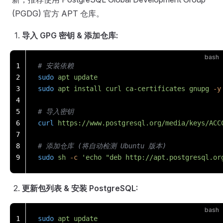
(PGDG) 官方 APT 仓库。
导入 GPG 密钥 & 添加仓库:
bash
1
# 安装依赖
2
sudo
 apt
 update
3
sudo
 apt
 install
 curl
 ca-certificates
 gnupg
 -y
4
5
# 导入密钥
6
curl
 https://www.postgresql.org/media/keys/ACC
7
8
# 添加仓库 (将自动检测 Ubuntu 版本)
9
sudo
 sh
 -c
 'echo "deb http://apt.postgresql.or
更新包列表 & 安装 PostgreSQL:
bash
1
sudo
 apt
 update