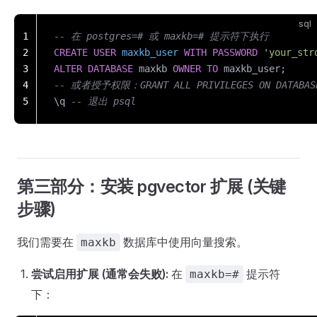
sql
1
-- 在 postgres=# 或 maxkb=# 提示符下执行
2
CREATE
 USER
 maxkb_user
 WITH
 PASSWORD
 'your_str
3
ALTER
 DATABASE
 maxkb 
OWNER
 TO
 maxkb_user;
4
-- 或者授予权限：GRANT ALL PRIVILEGES ON DATABASE
5
\q 
-- 退出 psql
第三部分：安装 pgvector 扩展 (关键
步骤)
我们需要在
数据库中使用向量搜索。
maxkb
尝试启用扩展 (通常会失败):
在
提示符
maxkb=#
下：