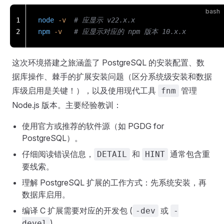
bash
1
node
 -v
  # 应显示 v22.x.x
2
npm
 -v
   # 应显示对应的 npm 版本 10.x.x
这次环境搭建之旅涵盖了 PostgreSQL 的安装配置、数
据库操作、棘手的扩展安装问题（区分系统级安装和数据
库级启用是关键！），以及使用现代工具
管理
fnm
Node.js 版本。主要经验教训：
使用官方或推荐的软件源（如 PGDG for
PostgreSQL）。
仔细阅读错误信息，
和
通常包含重
DETAIL
HINT
要线索。
理解 PostgreSQL 扩展的工作方式：先系统安装，再
数据库启用。
编译 C 扩展需要对应的开发包 (
或
-dev
-
)。
devel