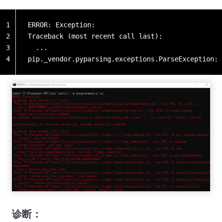
1
ERROR: Exception:
2
Traceback (most recent call last):
3
  ...
4
pip._vendor.pyparsing.exceptions.ParseException: 
诊断：