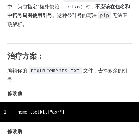
中，为包指定“额外依赖”（extras）时，
不应该在包名和
中括号周围使用引号
。这种带引号的写法
无法正
pip
确解析。
治疗方案：
编辑你的
文件，去掉多余的引
requirements.txt
号。
修改前：
1
nemo_toolkit["asr"]
修改后：