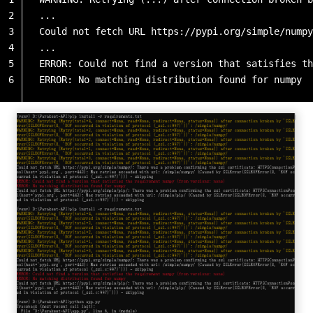
2
...
3
Could not fetch URL https://pypi.org/simple/numpy
4
...
5
ERROR: Could not find a version that satisfies t
6
ERROR: No matching distribution found for numpy