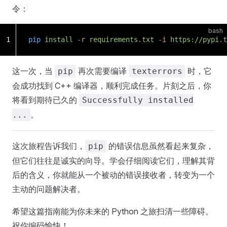
令：
bash
1
pip
 install
 -r
 requirements.txt
 -i
 https://pypi.t
这一次，当
再次需要编译
时，它
pip
texterrors
会成功找到 C++ 编译器，顺利完成任务。片刻之后，你
将看到期待已久的
Successfully installed
。
...
这次旅程告诉我们，
的错误信息虽然看起来复杂，
pip
但它们往往是诚实的向导。学会仔细阅读它们，理解其背
后的含义，你就能从一个被动的错误接收者，转变为一个
主动的问题解决者。
希望这篇指南能为你未来的 Python 之旅扫清一些障碍。
祝你编码愉快！