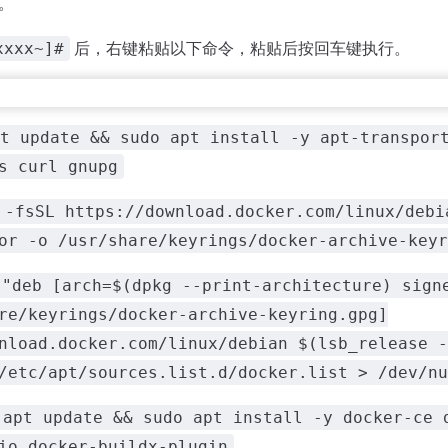
。
后，右键粘贴以下命令，粘贴后按回车键执行。
xxxx~]#
t update && sudo apt install -y apt-transpor
s curl gnupg
 -fsSL https://download.docker.com/linux/debi
or -o /usr/share/keyrings/docker-archive-keyr
 "deb [arch=$(dpkg --print-architecture) sign
re/keyrings/docker-archive-keyring.gpg]
nload.docker.com/linux/debian $(lsb_release -
/etc/apt/sources.list.d/docker.list > /dev/nu
 apt update && sudo apt install -y docker-ce 
io docker-buildx-plugin