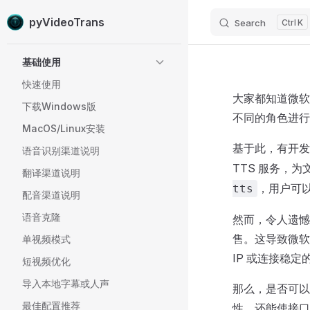
pyVideoTrans
Search
K
Skip to content
Sidebar Navigation
基础使用
快速使用
大家都知道微软
下载Windows版
不同的角色进行
MacOS/Linux安装
基于此，有开
语音识别渠道说明
TTS 服务，为
翻译渠道说明
，用户可
tts
配音渠道说明
语音克隆
然而，令人遗憾
售。这导致微软
单视频模式
IP 或连接稳定
短视频优化
导入本地字幕或人声
那么，是否可以
最佳配置推荐
性，还能使接口兼容