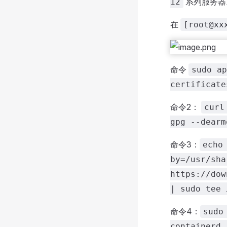
系列服务器
12
在
[root@xx
命令
sudo ap
certificate
命令2：
curl
gpg --dearm
命令3：
echo
by=/usr/sha
https://dow
| sudo tee 
命令4：
sudo
containerd.