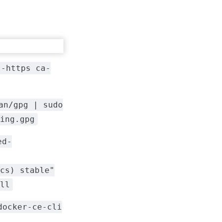
t-https ca-
an/gpg | sudo
ing.gpg
ed-
cs) stable"
ll
docker-ce-cli